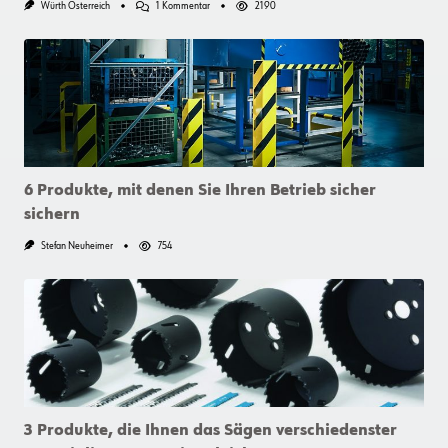
Zu
Würth Österreich
1 Kommentar
2190
Hören
Sie
Auf,
Sich
Beim
Sägen
Die
Zähne
Auszubeissen!
6 Produkte, mit denen Sie Ihren Betrieb sicher
sichern
Stefan Neuheimer
754
3 Produkte, die Ihnen das Sägen verschiedenster