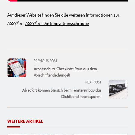
Auf dieser Website finden Sie alle weiteren Informationen zur
ASSY® 4 :
ASSY® 4. Die Innovationsschraube
<span
PREVIOUS POST
class="nav-
Arbeitsschutz-Checkliste: Raus aus dem
subtitle
Vorschriftendschungel!
screen-
NEXT POST
reader-
Ab sofort können Sie sich beim Fenstereinbau das
text">Page</span>
Dichtband innen sparen!
WEITERE ARTIKEL