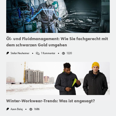
Öl- und Fluidmanagement: Wie Sie fachgerecht mit
dem schwarzen Gold umgehen
Zu
Stefan Neuheimer
1 Kommentar
1220
Öl-
Und
Fluidmanagement:
Wie
Sie
Fachgerecht
Mit
Dem
Schwarzen
Gold
Umgehen
Winter-Workwear-Trends: Was ist angesagt?
Azem Balaj
1686