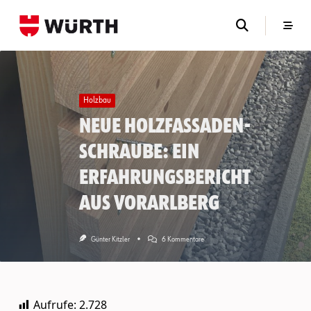
Skip
to
content
Holzbau
Neue Holzfassaden-
Schraube: Ein
Erfahrungsbericht
aus Vorarlberg
Zu
Günter Kitzler
6 Kommentare
Neue
Holzfassaden-
Schraube:
Ein
Erfahrungsbericht
Aufrufe:
2.728
Aus