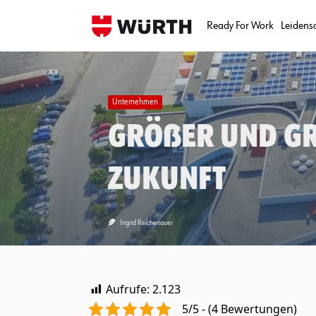
Skip
to
Ready For Work
Leidens
content
Unternehmen
Größer und grü
Zukunft
Ingrid Reichenauer
Aufrufe:
2.123
5/5 - (4 Bewertungen)