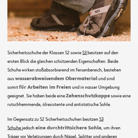
Sicherheitsschuhe der Klassen S2 sowie
S3
besitzen auf den
ersten Blick die gleichen schützenden Eigenschaften. Beide
Schuhe wirken stoßabsorbierend im Fersenbereich, bestehen
aus
wasserabweisendem Obermaterial
und sind
somit
für Arbeiten im Freien
und in nasser Umgebung
geeignet. Sie haben beide eine
Zehenschutzkappe
sowie eine
rutschhemmende, ölresistente und antistatische Sohle.
Im Gegensatz zu S2 Sicherheitsschuhen besitzen
S3
Schuhe
jedoch
eine durchtrittsichere Sohle
, um ihren
Träger vor Verletzungen durch Nägel, Splitter und anderen