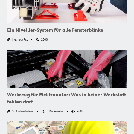
Ein Nivellier-System für alle Fensterbänke
Helmuth Pils
2300
Werkzeug für Elektroautos: Was in keiner Werkstatt
fehlen darf
Zu
Stefan Neuheimer
1 Kommentar
4319
Werkzeug
Für
Elektroautos:
Was
In