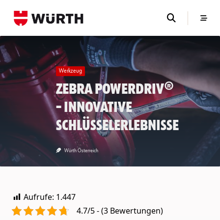
Skip
to
content
Werkzeug
Zebra Powerdriv®
– Innovative
Schlüsselerlebnisse
Würth Österreich
Aufrufe:
1.447
4.7/5 - (3 Bewertungen)