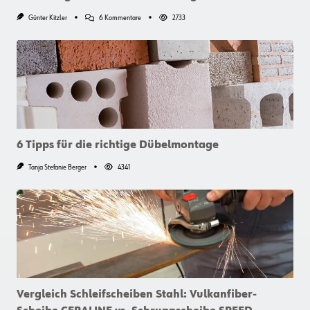
Zu
Günter Kitzler
6 Kommentare
2733
Neue
Holzfassaden-
Schraube:
Ein
Erfahrungsbericht
Aus
Vorarlberg
6 Tipps für die richtige Dübelmontage
Tanja Stefanie Berger
4341
Vergleich Schleifscheiben Stahl: Vulkanfiber-