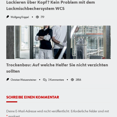
Lackieren über Kopf? Kein Problem mit dem
Lackmischbechersystem WCS
Wolfgang Krippel
779
Trockenbau: Auf welche Helfer Sie nicht verzichten
sollten
Zu
Christian Weiszensteiner
3 Kommentare
2856
Trockenbau:
Auf
Welche
Helfer
SCHREIBE EINEN KOMMENTAR
Sie
Nicht
Verzichten
Deine E-Mail-Adresse wird nicht veröffentlicht.
Erforderliche Felder sind mit
Sollten
*
markiert