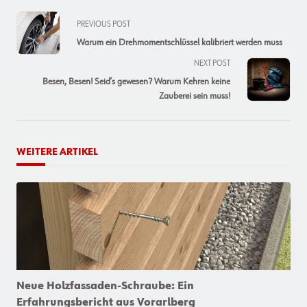
<span
PREVIOUS POST
class="nav-
Warum ein Drehmomentschlüssel kalibriert werden muss
subtitle
NEXT POST
screen-
Besen, Besen! Seid’s gewesen? Warum Kehren keine
reader-
Zauberei sein muss!
text">Page</span>
WEITERE ARTIKEL
Neue Holzfassaden-Schraube: Ein
Erfahrungsbericht aus Vorarlberg