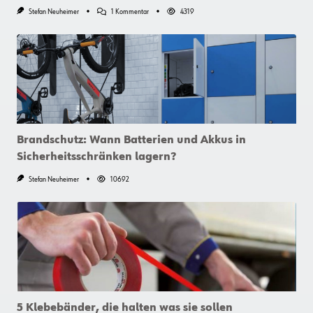
Zu
Stefan Neuheimer
1 Kommentar
4319
Werkzeug
Für
Elektroautos:
Was
In
Keiner
Werkstatt
Fehlen
Darf
Brandschutz: Wann Batterien und Akkus in
Sicherheitsschränken lagern?
Stefan Neuheimer
10692
5 Klebebänder, die halten was sie sollen