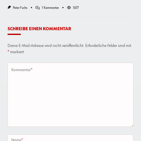
Zu
Peter Fuchs
1 Kommentar
5577
5
Klebebänder,
Die
Halten
SCHREIBE EINEN KOMMENTAR
Was
Sie
Sollen
Deine E-Mail-Adresse wird nicht veröffentlicht.
Erforderliche Felder sind mit
*
markiert
Kommentar
*
Name
*