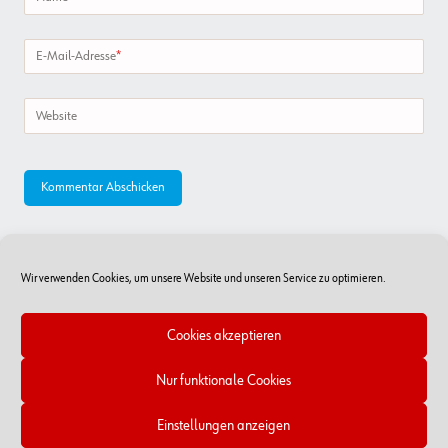
E-Mail-Adresse
*
Website
Wir verwenden Cookies, um unsere Website und unseren Service zu optimieren.
Cookies akzeptieren
Nur funktionale Cookies
Online-Shop
RSS Feed
Kontakt
Impressum/Datenschutz
Cookie-Richtlinien
Einstellungen anzeigen
Copyright © 2026 - Würth Handelsges.m.b.H.