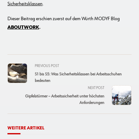
Sicherheitsklassen
.
Dieser Beitrag erschien zuerst auf dem Würth MODYF Blog
ABOUTWORK
.
<span
PREVIOUS POST
class="nav-
S1 bis S5: Was Sicherheitsklassen bei Arbeitsschuhen
subtitle
bedeuten
screen-
NEXT POST
reader-
Gipfelstürmer – Arbeitssicherheit unter höchsten
text">Page</span>
Anforderungen
WEITERE ARTIKEL