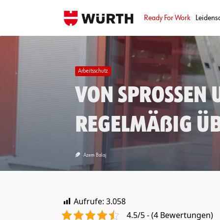
Skip
to
Ready For Work
Leidens
content
Arbeitsschutz
Von Sprossen 
regelmäßig üb
Azem Balaj
Aufrufe:
3.058
4.5/5 - (4 Bewertungen)