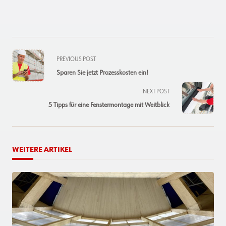
<span
PREVIOUS POST
class="nav-
Sparen Sie jetzt Prozesskosten ein!
subtitle
screen-
NEXT POST
reader-
5 Tipps für eine Fenstermontage mit Weitblick
text">Page</span>
WEITERE ARTIKEL