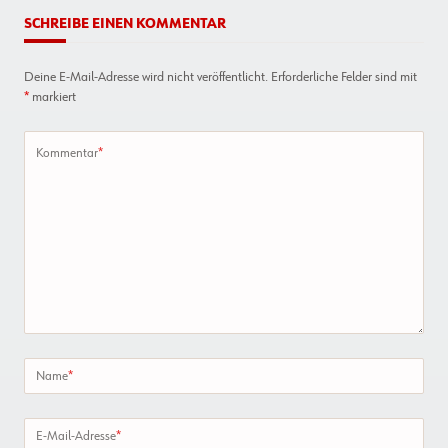
SCHREIBE EINEN KOMMENTAR
Deine E-Mail-Adresse wird nicht veröffentlicht.
Erforderliche Felder sind mit
*
markiert
Kommentar
*
Name
*
E-Mail-Adresse
*