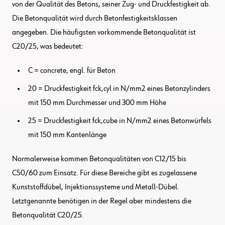
von der Qualität des Betons, seiner Zug- und Druckfestigkeit ab.
Die Betonqualität wird durch Betonfestigkeitsklassen
angegeben. Die häufigsten vorkommende Betonqualität ist
C20/25, was bedeutet:
C = concrete, engl. für Beton
20 = Druckfestigkeit fck,cyl in N/mm2 eines Betonzylinders
mit 150 mm Durchmesser und 300 mm Höhe
25 = Druckfestigkeit fck,cube in N/mm2 eines Betonwürfels
mit 150 mm Kantenlänge
Normalerweise kommen Betonqualitäten von C12/15 bis
C50/60 zum Einsatz. Für diese Bereiche gibt es zugelassene
Kunststoffdübel, Injektionssysteme und Metall-Dübel.
Letztgenannte benötigen in der Regel aber mindestens die
Betonqualität C20/25.