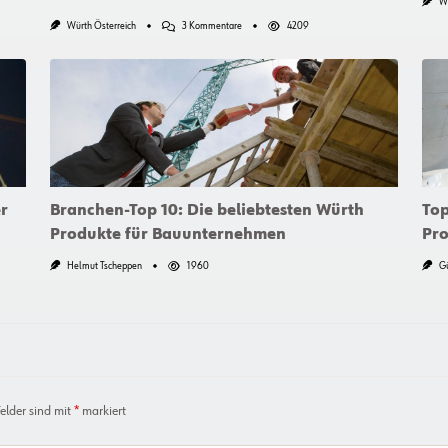
Wü
Zu
Würth Österreich
3 Kommentare
4209
Verwenden
Sie
Noch
Immer
Verschiedene
Trennscheiben?
er
Branchen-Top 10: Die beliebtesten Würth
Top
Produkte für Bauunternehmen
Pro
Helmut Tscheppen
1960
Gü
Felder sind mit
*
markiert