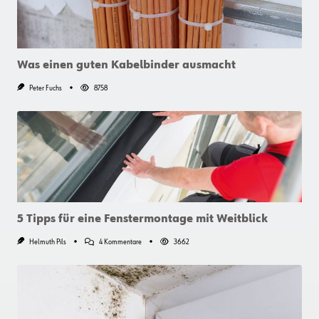
Was einen guten Kabelbinder ausmacht
Peter Fuchs
8758
5 Tipps für eine Fenstermontage mit Weitblick
Zu
Helmuth Pils
4 Kommentare
3662
5
Tipps
Für
Eine
Fenstermontage
Mit
Weitblick