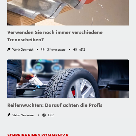
Verwenden Sie noch immer verschiedene
Trennscheiben?
Zu
Würth Österreich
3 Kommentare
4212
Verwenden
Sie
Noch
Immer
Verschiedene
Trennscheiben?
Reifenwuchten: Darauf achten die Profis
Stefan Neuheimer
1332
SCHREIBE EINEN KOMMENTAR