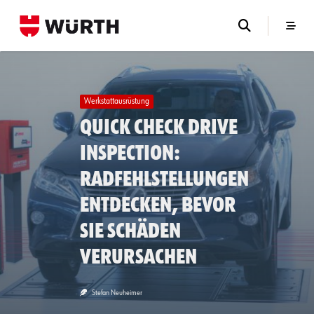
Skip
to
content
Werkstattausrüstung
Quick Check Drive
Inspection:
Radfehlstellungen
entdecken, bevor
sie Schäden
verursachen
Stefan Neuheimer