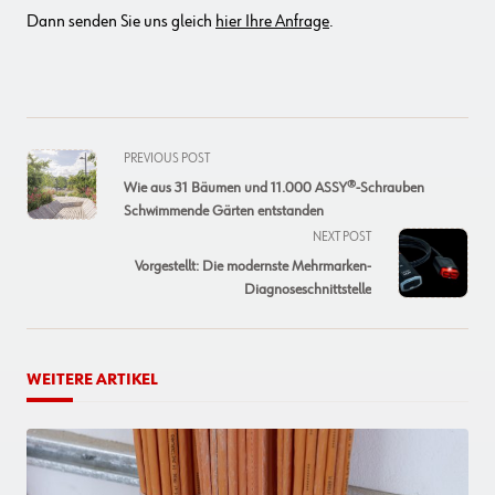
Dann senden Sie uns gleich
hier Ihre Anfrage
.
<span
PREVIOUS POST
class="nav-
Wie aus 31 Bäumen und 11.000 ASSY®-Schrauben
subtitle
Schwimmende Gärten entstanden
screen-
NEXT POST
reader-
Vorgestellt: Die modernste Mehrmarken-
text">Page</span>
Diagnoseschnittstelle
WEITERE ARTIKEL