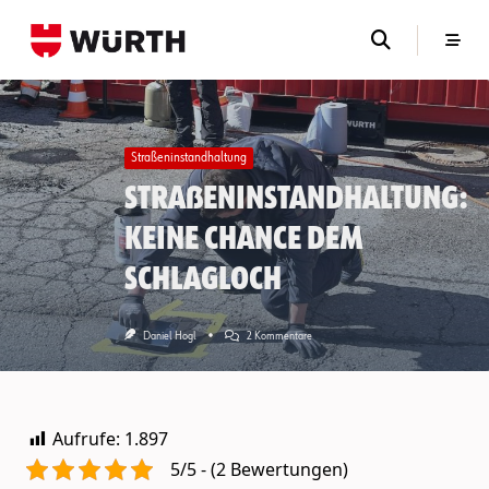
Skip
to
content
Straßeninstandhaltung
Straßeninstandhaltung:
Keine Chance dem
Schlagloch
Zu
Daniel Hogl
2 Kommentare
Straßeninstandhaltung:
Keine
Chance
Dem
Schlagloch
Aufrufe:
1.897
5/5 - (2 Bewertungen)