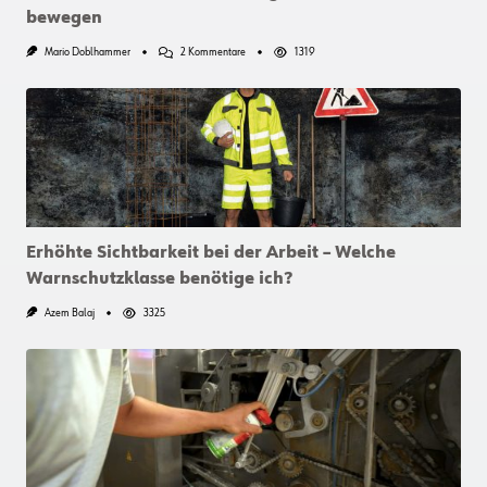
bewegen
Zu
Mario Doblhammer
2 Kommentare
1319
Wie
Sie
Schwere
Lasten
Richtig
Sichern
Und
Bewegen
Erhöhte Sichtbarkeit bei der Arbeit – Welche
Warnschutzklasse benötige ich?
Azem Balaj
3325