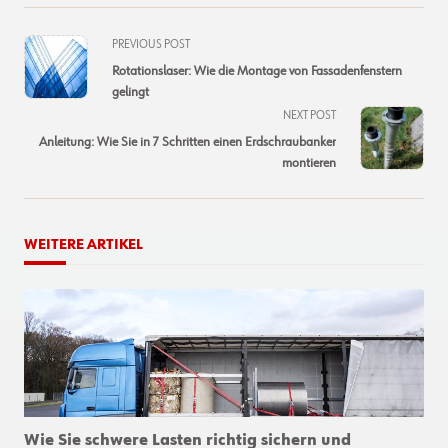
<span
PREVIOUS POST
class="nav-
Rotationslaser: Wie die Montage von Fassadenfenstern
subtitle
gelingt
screen-
NEXT POST
reader-
Anleitung: Wie Sie in 7 Schritten einen Erdschraubanker
text">Page</span>
montieren
WEITERE ARTIKEL
Wie Sie schwere Lasten richtig sichern und