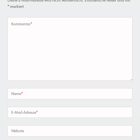
Deine E-Mail-Adresse wird nicht veröffentlicht.
Erforderliche Felder sind mit
*
markiert
Kommentar
*
Name
*
E-Mail-Adresse
*
Website