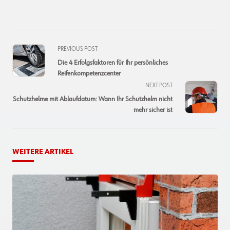
<span
PREVIOUS POST
class="nav-
Die 4 Erfolgsfaktoren für Ihr persönliches
subtitle
Reifenkompetenzcenter
screen-
NEXT POST
reader-
Schutzhelme mit Ablaufdatum: Wann Ihr Schutzhelm nicht
text">Page</span>
mehr sicher ist
WEITERE ARTIKEL