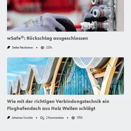
wSafe®: Rückschlag ausgeschlossen
Stefan Neuheimer
2274
Wie mit der richtigen Verbindungstechnik ein
Flughafendach aus Holz Wellen schlägt
Zu
Johannes Urschitz
2 Kommentare
1705
Wie
Mit
Der