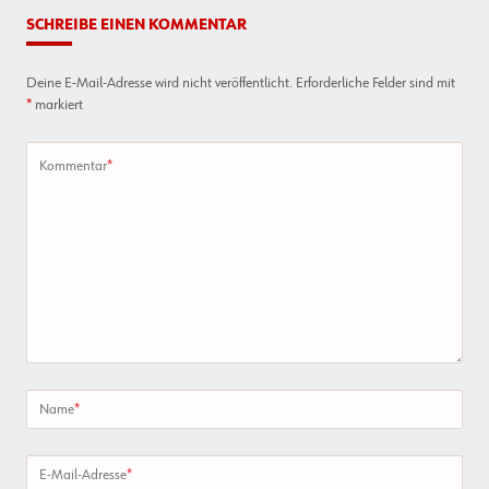
Richtigen
SCHREIBE EINEN KOMMENTAR
Verbindungstechnik
Ein
Flughafendach
Deine E-Mail-Adresse wird nicht veröffentlicht.
Erforderliche Felder sind mit
Aus
Holz
*
markiert
Wellen
Schlägt
Kommentar
*
Name
*
E-Mail-Adresse
*