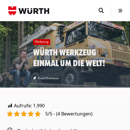
Skip
to
content
Werkzeug
Würth Werkzeug
einmal um die Welt!
Rudolf Breitwieser
Aufrufe:
1.990
5/5 - (4 Bewertungen)