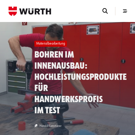
Skip
to
content
Materialbearbeitung
Bohren im
Innenausbau:
Hochleistungsprodukte
für
Handwerksprofis
im Test
Harald Kammerer