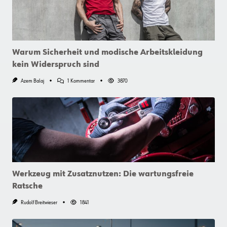
Warum Sicherheit und modische Arbeitskleidung
kein Widerspruch sind
Zu
Azem Balaj
1 Kommentar
3870
Warum
Sicherheit
Und
Modische
Arbeitskleidung
Kein
Widerspruch
Sind
Werkzeug mit Zusatznutzen: Die wartungsfreie
Ratsche
Rudolf Breitwieser
1841