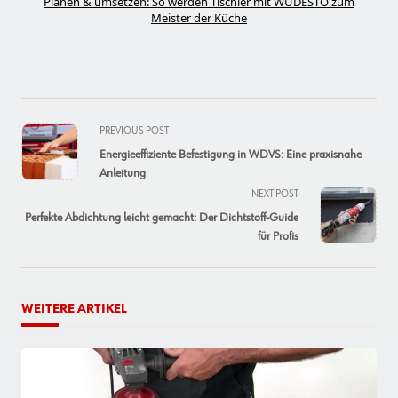
Planen & umsetzen: So werden Tischler mit WÜDESTO zum
Meister der Küche
<span
PREVIOUS POST
class="nav-
Energieeffiziente Befestigung in WDVS: Eine praxisnahe
subtitle
Anleitung
screen-
NEXT POST
reader-
Perfekte Abdichtung leicht gemacht: Der Dichtstoff-Guide
text">Page</span>
für Profis
WEITERE ARTIKEL