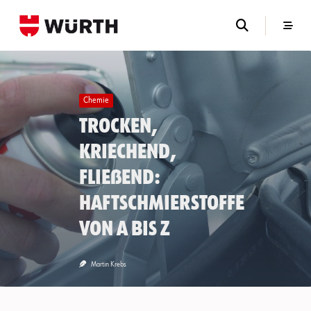
Skip
to
content
Chemie
Trocken,
kriechend,
fließend:
Haftschmierstoffe
von A bis Z
Martin Krebs