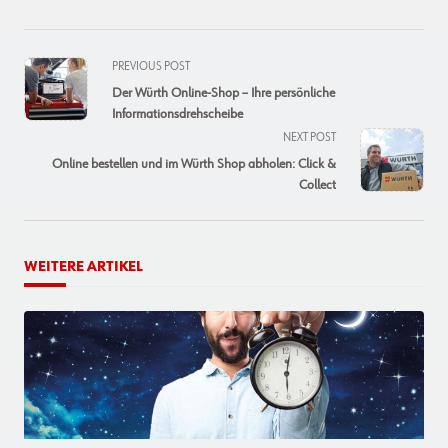
<span
PREVIOUS POST
class="nav-
Der Würth Online-Shop – Ihre persönliche
subtitle
Informationsdrehscheibe
screen-
NEXT POST
reader-
Online bestellen und im Würth Shop abholen: Click &
text">Page</span>
Collect
WEITERE ARTIKEL