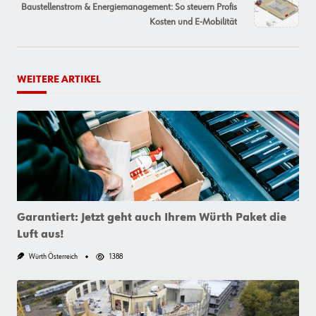
reader-
Baustellenstrom & Energiemanagement: So steuern Profis
text">Page</span>
Kosten und E-Mobilität
WEITERE ARTIKEL
Garantiert: Jetzt geht auch Ihrem Würth Paket die
Luft aus!
Würth Österreich
1388