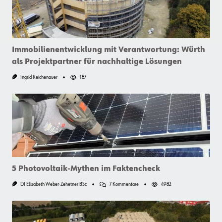
Immobilienentwicklung mit Verantwortung: Würth
als Projektpartner für nachhaltige Lösungen
Ingrid Reichenauer
187
5 Photovoltaik-Mythen im Faktencheck
Zu
DI Elisabeth Weber-Zehetner BSc
7 Kommentare
4982
5
Photovoltaik-
Mythen
Im
Faktencheck