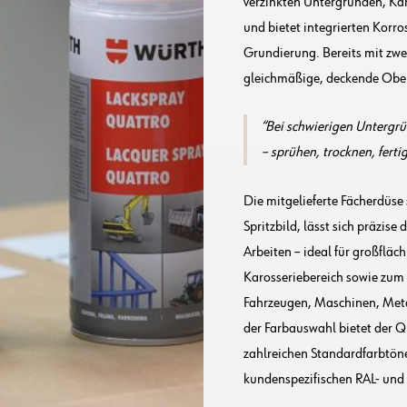
verzinkten Untergründen, Kar
und bietet integrierten Korr
Grundierung. Bereits mit zwei
gleichmäßige, deckende Ober
Bei schwierigen Untergrü
– sprühen, trocknen, fertig
Die mitgelieferte Fächerdüse
Spritzbild, lässt sich präzis
Arbeiten – ideal für großflä
Karosseriebereich sowie zum 
Fahrzeugen, Maschinen, Metall
der Farbauswahl bietet der Qua
zahlreichen Standardfarbtön
kundenspezifischen RAL- und