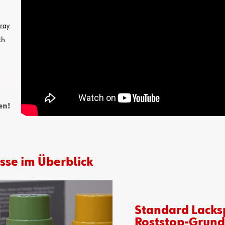
ray
ch
en!
isse im Überblick
Standard Lacks
Roststop-Grund