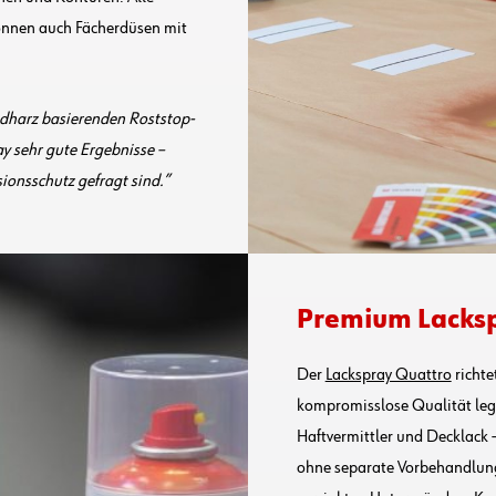
önnen auch Fächerdüsen mit
dharz basierenden Roststop-
y sehr gute Ergebnisse –
onsschutz gefragt sind.
Premium Lacksp
Der
Lackspray Quattro
richte
kompromisslose Qualität leg
Haftvermittler und Decklack –
ohne separate Vorbehandlung.