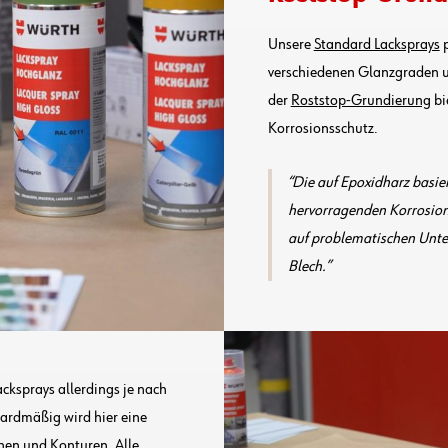
Unsere
Standard Lacksprays
p
verschiedenen Glanzgraden u
der
Roststop-Grundierung
bi
Korrosionsschutz.
Die auf Epoxidharz basie
hervorragenden Korrosion
auf problematischen Unte
Blech.
cksprays allerdings je nach
dardmäßig wird hier eine
chen und Konturen. Alle