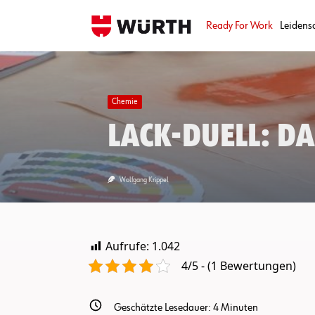
Skip
to
Ready For Work
Leidens
content
Chemie
Lack-Duell: D
Wolfgang Krippel
Aufrufe:
1.042
4/5 - (1 Bewertungen)
Geschätzte Lesedauer:
4
Minuten