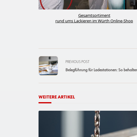
Gesamtsortiment
rund ums Lackieren im Würth Online-Shop
<span
PREVIOUS POST
class="nav-
Belegführung für Ladestationen: So behalt
subtitle
screen-
reader-
text">Page</span>
WEITERE ARTIKEL