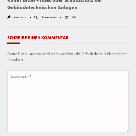
Ruhe? Bitte! – Alles über Schallschutz bei
Gebäudetechnischen Anlagen
Zu
Peter Fuchs
1 Kommentar
1478
Ruhe?
Bitte!
–
Alles
SCHREIBE EINEN KOMMENTAR
Über
Schallschutz
Bei
Deine E-Mail-Adresse wird nicht veröffentlicht.
Erforderliche Felder sind mit
Gebäudetechnischen
Anlagen
*
markiert
Kommentar
*