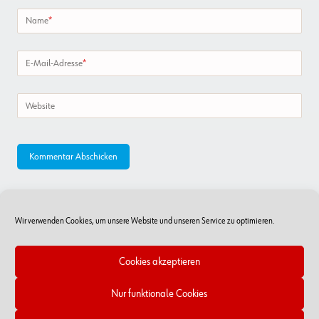
Name
*
E-Mail-Adresse
*
Website
Wir verwenden Cookies, um unsere Website und unseren Service zu optimieren.
Cookies akzeptieren
Nur funktionale Cookies
Online-Shop
RSS Feed
Kontakt
Impressum/Datenschutz
Cookie-Richtlinien