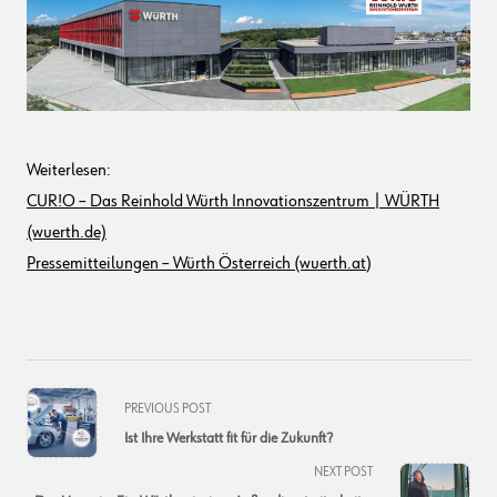
Weiterlesen:
CUR!O – Das Reinhold Würth Innovationszentrum | WÜRTH
(wuerth.de)
Pressemitteilungen – Würth Österreich (wuerth.at
)
<span
PREVIOUS POST
class="nav-
Ist Ihre Werkstatt fit für die Zukunft?
subtitle
NEXT POST
screen-