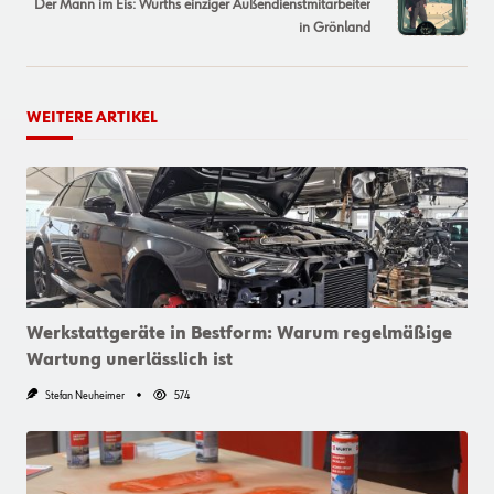
Der Mann im Eis: Würths einziger Außendienstmitarbeiter
reader-
in Grönland
text">Page</span>
WEITERE ARTIKEL
Werkstattgeräte in Bestform: Warum regelmäßige
Wartung unerlässlich ist
Stefan Neuheimer
574