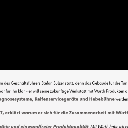
 des Geschäftsführers Stefan Sulzer statt, denn das Gebäude für die Tun
 für ihn klar – er will seine zukünftige Werkstatt mit Würth Produkten 
agnosesysteme, Reifenservicegeräte und Hebebühne
werden 
27, erklärt warum er sich für die Zusammenarbeit mit Würt
thie und einwandfreier Produktqualität
. Mit Würth habe ich e