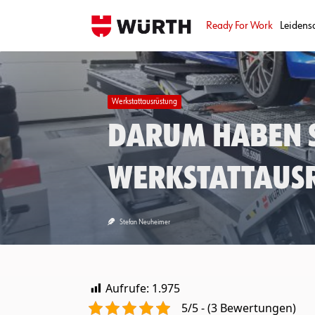
Skip
to
Ready For Work
Leidens
content
Werkstattausrüstung
Darum haben s
Werkstattausr
Stefan Neuheimer
Aufrufe:
1.975
5/5 - (3 Bewertungen)