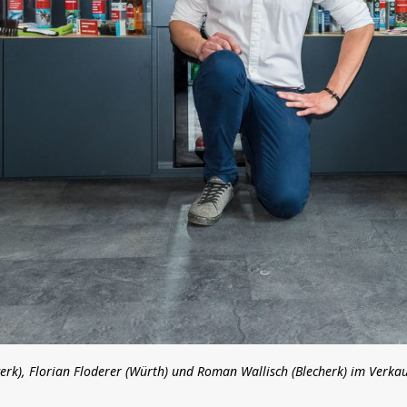
erk), Florian Floderer (Würth) und Roman Wallisch (Blecherk) im Verk