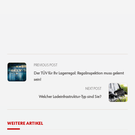
<span
PREVIOUS POST
class="nav-
Der TÜV für Ihr Lagerregal: Regalinspektion muss gelernt
subtitle
sein!
screen-
NEXT POST
reader-
Welcher Ladeinfrastruktur-Typ sind Sie?
text">Page</span>
WEITERE ARTIKEL