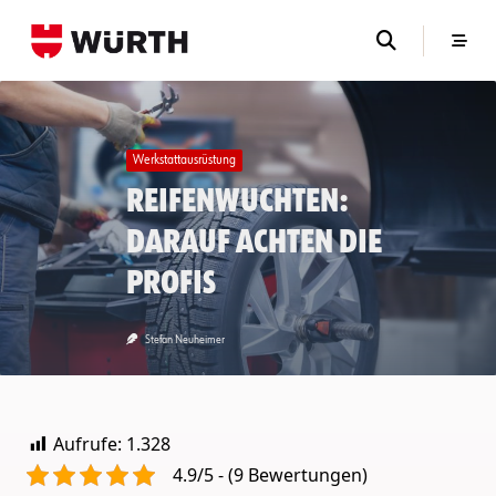
Skip
to
content
Werkstattausrüstung
Reifenwuchten:
Darauf achten die
Profis
Stefan Neuheimer
Aufrufe:
1.328
4.9/5 - (9 Bewertungen)