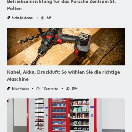
Betriebseinrichtung für das Porsche Zentrum St.
Pölten
Stefan Neuheimer
687
Kabel, Akku, Druckluft: So wählen Sie die richtige
Maschine
Zu
Julian Nassion
1 Kommentar
2104
Kabel,
Akku,
Druckluft:
So
Wählen
Sie
Die
Richtige
Maschine