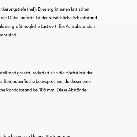
kerungstiefe (hef). Dies ergibt einen kritischen
er Dübel auftritt. Ist der tatsächliche Achsabstand
 als der größtmögliche Lastwert. Bei Achsabständen
vant sind.
ilrand gesetzt, reduziert sich die Höchstlast der
r Betonoberfläche beanspruchen, da dieser eine
rliche Randabstand bei 105 mm. Diese Abstände
r durch einen zu kleinen Abstand zum