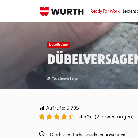
Skip
to
Ready For Work
Leidens
content
Dübeltechnik
Dübelversagen
Tanja Stefanie Berger
Aufrufe:
5.795
4.5/5 - (2 Bewertungen)
Durchschnittliche Lesedauer:
4
Minuten