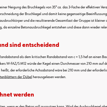
ner Neigung des Bruchkegels von 35° ca. das 3-Fache der effektiven Veran
rschneidung der Bruchkegel und damit keine gegenseitige Beeinflussung d
onausbruchkörper und die resultierende Gesamtlast der Gruppe ist kleiner
ung, da einzelne Betonausbruchkegel entstehen und diese dann wieder rele
nd sind entscheidend
ndabstand als dem kritischen Randabstand von c = 1,5 hef an einen Baute
ankers W-FAZ/S M12 würde der Kegel einen Durchmesser von 210 mm auf de
s heißt, der erforderliche Achsabstand wäre bei 210 mm und der erforde
tenblättern der Dübel
herausgelesen werden.
chnet werden
ten, wenn er den Beton voll ausnutzen kann. Wird der Ausbruchkegel abe