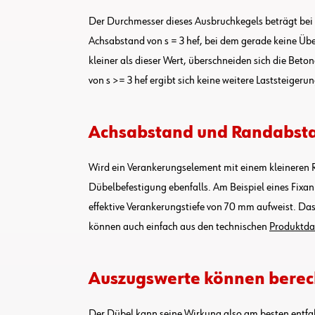
Der Durchmesser dieses Ausbruchkegels beträgt bei ei
Achsabstand von s = 3 hef, bei dem gerade keine Übe
kleiner als dieser Wert, überschneiden sich die Bet
von s >= 3 hef ergibt sich keine weitere Laststeiger
Achsabstand und Randabsta
Wird ein Verankerungselement mit einem kleineren Ra
Dübelbefestigung ebenfalls. Am Beispiel eines Fix
effektive Verankerungstiefe von 70 mm aufweist. Da
können auch einfach aus den technischen
Produktda
Auszugswerte können bere
Der Dübel kann seine Wirkung also am besten entfal