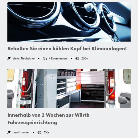
Behalten Sie einen kühlen Kopf bei Klimaanlagen!
Zu
Stefan Neuheimer
4 Kommentare
2864
Behalten
Sie
Einen
Kühlen
Kopf
Bei
Klimaanlagen!
Innerhalb von 2 Wochen zur Würth
Fahrzeugeinrichtung
Ernst Haumer
2587