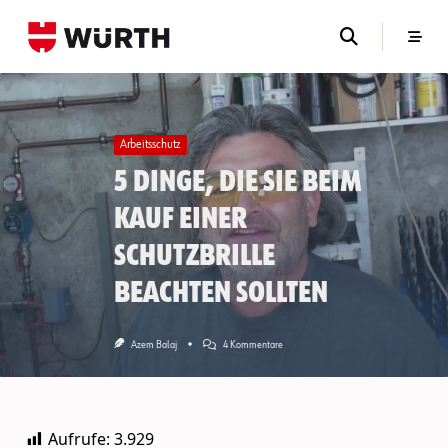
Skip
to
content
Arbeitsschutz
5 Dinge, die Sie beim
Kauf einer
Schutzbrille
beachten sollten
Zu
Azem Balaj
4 Kommentare
5
Dinge,
Die
Sie
Beim
Aufrufe:
3.929
Kauf