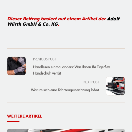
Dieser Beitrag basiert auf einem Artikel der
Adolf
Würth GmbH & Co. KG
.
<span
PREVIOUS POST
class="nav-
Handlesen einmal anders: Was Ihnen Ihr Tigerflex
subtitle
Handschuh verrät
screen-
NEXT POST
reader-
Warum sich eine Fahrzeugeinrichtung lohnt
text">Page</span>
WEITERE ARTIKEL