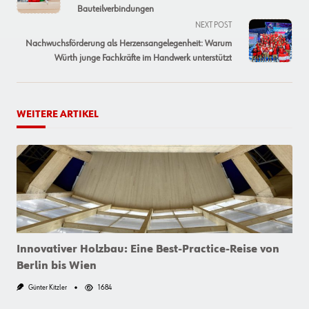
subtitle
Bauteilverbindungen
screen-
NEXT POST
reader-
Nachwuchsförderung als Herzensangelegenheit: Warum
text">Page</span>
Würth junge Fachkräfte im Handwerk unterstützt
WEITERE ARTIKEL
Innovativer Holzbau: Eine Best-Practice-Reise von
Berlin bis Wien
Günter Kitzler
1684