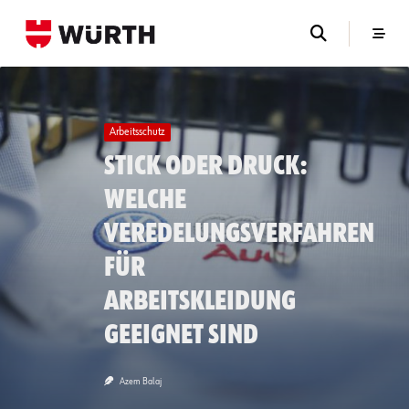
Skip
to
content
Arbeitsschutz
Stick oder Druck:
Welche
Veredelungsverfahren
für
Arbeitskleidung
geeignet sind
Azem Balaj