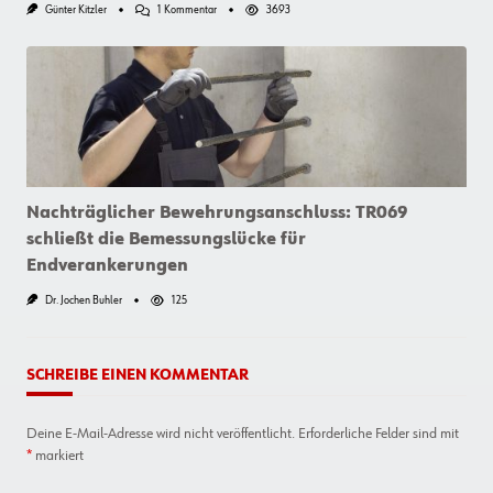
Zu
Günter Kitzler
1 Kommentar
3693
Tipps
Für
Den
Bau
Von
Holzterrassen
Nachträglicher Bewehrungsanschluss: TR069
schließt die Bemessungslücke für
Endverankerungen
Dr. Jochen Buhler
125
SCHREIBE EINEN KOMMENTAR
Deine E-Mail-Adresse wird nicht veröffentlicht.
Erforderliche Felder sind mit
*
markiert