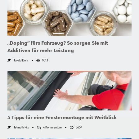
3
Schritten
Zum
Sauberen
Ergebnis
„Doping“ fürs Fahrzeug? So sorgen Sie mit
Additiven für mehr Leistung
Harald Dohr
1013
5 Tipps für eine Fenstermontage mit Weitblick
Zu
Helmuth Pils
4 Kommentare
3657
5
Tipps