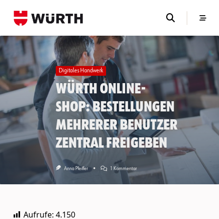
Skip
to
content
Digitales Handwerk
Würth Online-
Shop: Bestellungen
mehrerer Benutzer
zentral freigeben
Zu
Anna Pfeiffer
1 Kommentar
Würth
Online-
Shop:
Bestellungen
Mehrerer
Aufrufe:
4.150
Benutzer