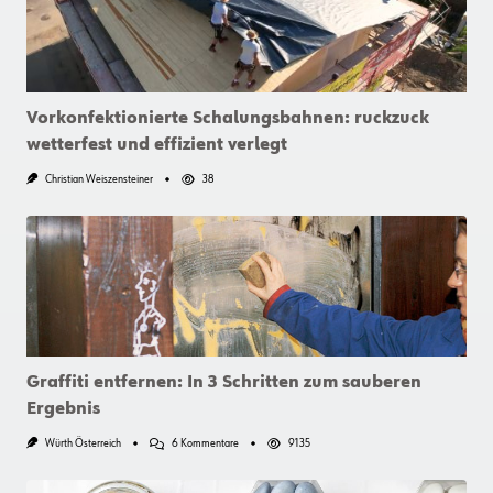
Vorkonfektionierte Schalungsbahnen: ruckzuck
wetterfest und effizient verlegt
Christian Weiszensteiner
38
Graffiti entfernen: In 3 Schritten zum sauberen
Ergebnis
Zu
Würth Österreich
6 Kommentare
9135
Graffiti
Entfernen:
In