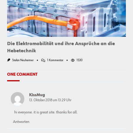
Für
Eine
Fenstermontage
Mit
Weitblick
Die Elektromobilität und ihre Ansprüche an die
Hebetechnik
Zu
Stefan Neuheimer
1 Kommentar
1530
Die
Elektromobilität
Und
ONE COMMENT
Ihre
Ansprüche
An
Die
KissMug
Hebetechnik
13. Oktober 2018 um 13:29 Uhr
hi everyone. it is great site. thanks for all.
Antworten