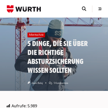
Skip
to
content
Arbeitsschutz
5 Dinge, die Sie über
die richtige
Absturzsicherung
wissen sollten
Zu
Azem Balaj
5 Kommentare
5
Dinge,
Die
Sie
Über
Aufrufe:
5.989
Die