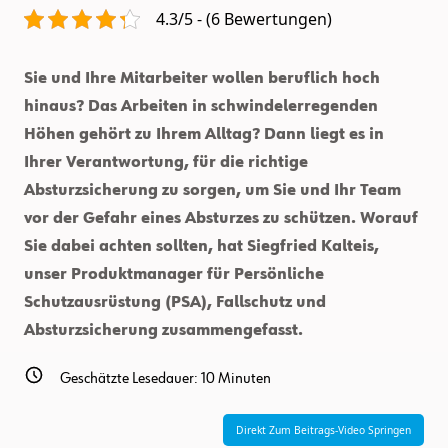
Richtige
4.3/5 - (6 Bewertungen)
Absturzsicherung
Wissen
Sollten
Sie und Ihre Mitarbeiter wollen beruflich hoch
hinaus? Das Arbeiten in schwindelerregenden
Höhen gehört zu Ihrem Alltag? Dann liegt es in
Ihrer Verantwortung, für die richtige
Absturzsicherung zu sorgen, um Sie und Ihr Team
vor der Gefahr eines Absturzes zu schützen. Worauf
Sie dabei achten sollten, hat Siegfried Kalteis,
unser Produktmanager für Persönliche
Schutzausrüstung (PSA), Fallschutz und
Absturzsicherung zusammengefasst.
Geschätzte Lesedauer:
10
Minuten
Direkt Zum Beitrags-Video Springen