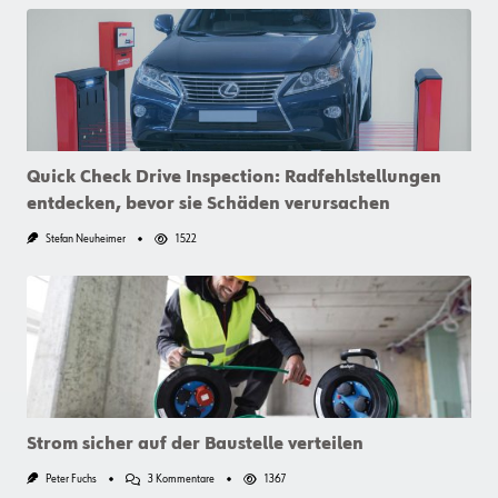
Reifen:
Herausforderungen,
Chancen
Und
Potenziale
Quick Check Drive Inspection: Radfehlstellungen
entdecken, bevor sie Schäden verursachen
Stefan Neuheimer
1522
Strom sicher auf der Baustelle verteilen
Zu
Peter Fuchs
3 Kommentare
1367
Strom