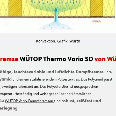
Konvektion. Grafik: Würth
fbremse
WÜTOP Thermo Vario SD
von Wür
fähige, feuchtevariable und luftdichte Dampfbremse
. Ihre
lyamid
und einem stabilisierendem Polyestervlies. Das Polyamid passt
 jeweiligen Jahreszeit an. Das Polyestervlies ist ausgesprochen
s temperaturbeständig und weist gegenüber herkömmlichen
Die
WÜTOP Vario-Dampfbremsen
sind
robust, reißfest und
Verlegung
.