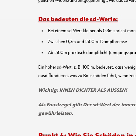
gleichen Widerstand entgegenbringt, wie das zu vergl
Das bedeuten die sd-Werte:
Bei einem sd-Wert kleiner als 0,3m spricht man
Zwischen 0,3m und 1500m: Dampfbremse
Ab 1500m praktisch dampfdicht (umgangsspra
Ein hoher sd-Wert, z. B. 100 m, bedeutet, dass wen
ausdiffundieren, was zu Bauschäden führt, wenn Feu
Wichtig:
INNEN DICHTER ALS AUSSEN!
Als Faustregel gilt: Der sd-Wert der inner
gewährleisten.
Punkt 4: Wie Sie Schäden in