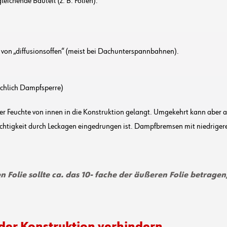
eichende Bauteil (z. B. Folien).
 von „diffusionsoffen“ (meist bei Dachunterspannbahnen).
chlich Dampfsperre)
iger Feuchte von innen in die Konstruktion gelangt. Umgekehrt kann aber
chtigkeit durch Leckagen eingedrungen ist. Dampfbremsen mit niedrigeren
en Folie sollte ca. das 10- fache der äußeren Folie betrage
 der Konstruktion verhindern