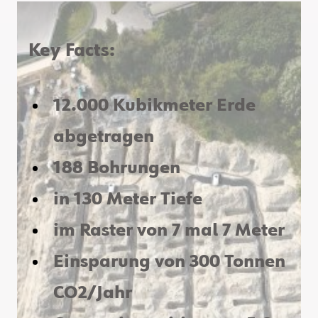
Key Facts:
12.000 Kubikmeter Erde
abgetragen
188 Bohrungen
in 130 Meter Tiefe
im Raster von 7 mal 7 Meter
Einsparung von 300 Tonnen
CO2/Jahr