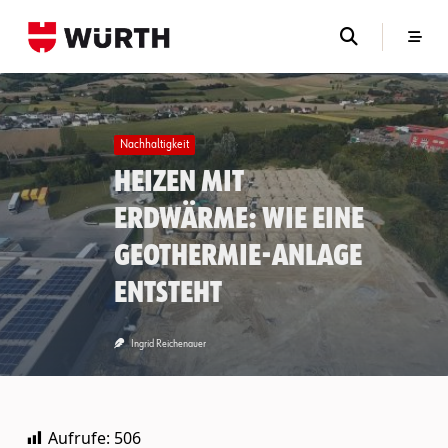
Skip
to
content
Nachhaltigkeit
Heizen mit
Erdwärme: Wie eine
Geothermie-Anlage
entsteht
Ingrid Reichenauer
Aufrufe:
506