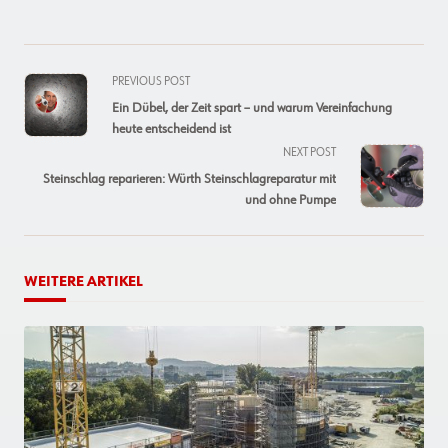
<span
PREVIOUS POST
class="nav-
Ein Dübel, der Zeit spart – und warum Vereinfachung
subtitle
heute entscheidend ist
screen-
NEXT POST
reader-
Steinschlag reparieren: Würth Steinschlagreparatur mit
text">Page</span>
und ohne Pumpe
WEITERE ARTIKEL