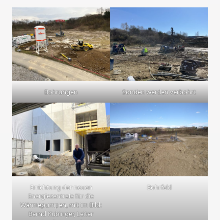
Bohrungen
Sonden werden verbohrt
Errichtung der neuen
Bohrfeld
Energiezentrale für die
Wärmepumpen, mit im Bild:
Bernd Kubinger, Leiter