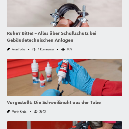
Ruhe? Bitte! – Alles über Schallschutz bei
Gebäudetechnischen Anlagen
Zu
Peter Fuchs
1 Kommentar
1474
Ruhe?
Bitte!
–
Alles
Über
Schallschutz
Bei
Gebäudetechnischen
Anlagen
Vorgestellt: Die Schweißnaht aus der Tube
Martin Krebs
3693