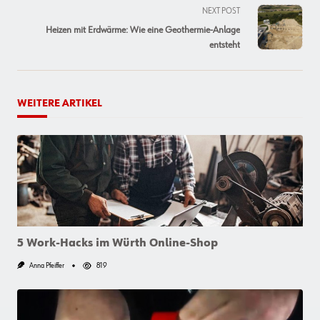
screen-
NEXT POST
reader-
Heizen mit Erdwärme: Wie eine Geothermie-Anlage
text">Page</span>
entsteht
WEITERE ARTIKEL
5 Work-Hacks im Würth Online-Shop
Anna Pfeiffer
819