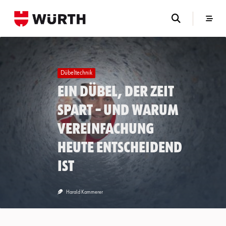
Skip
to
content
Dübeltechnik
Ein Dübel, der Zeit
spart – und warum
Vereinfachung
heute entscheidend
ist
Harald Kammerer