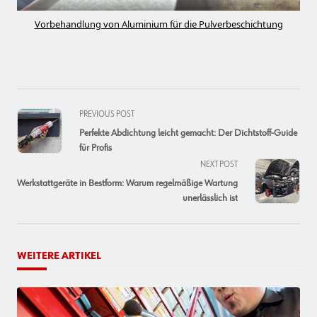
Vorbehandlung von Aluminium für die Pulverbeschichtung
<span
PREVIOUS POST
class="nav-
Perfekte Abdichtung leicht gemacht: Der Dichtstoff-Guide
subtitle
für Profis
screen-
NEXT POST
reader-
Werkstattgeräte in Bestform: Warum regelmäßige Wartung
text">Page</span>
unerlässlich ist
WEITERE ARTIKEL