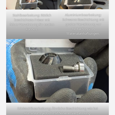
Aluminiumbearbeitung:
Stahlbearbeitung: Rötlich
Schwarze Beschichtung mit
beschichtete Fräser mit
grober Verzahnung zur
feiner Verzahnung für exakte
Reduktion von
Kanten.
Materialanhaftungen.
Edelstahlbearbeitung: Ähnliche Beschichtung wie bei
Aluminium, jedoch mit feinerer Verzahnung.