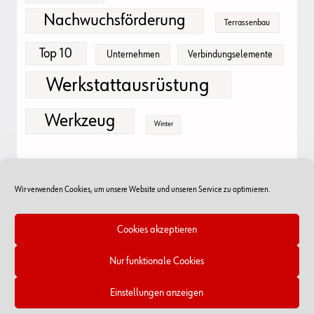
Nachwuchsförderung
Terrassenbau
Top 10
Unternehmen
Verbindungselemente
Werkstattausrüstung
Werkzeug
Winter
Wir verwenden Cookies, um unsere Website und unseren Service zu optimieren.
Cookies akzeptieren
Nur funktionale Cookies
Online-Shop
RSS Feed
Kontakt
Impressum/Datenschutz
Cookie-Richtlinien
Einstellungen anzeigen
Copyright © 2026 - Würth Handelsges.m.b.H.