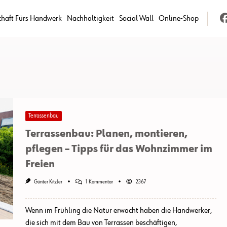
chaft Fürs Handwerk
Nachhaltigkeit
Social Wall
Online-Shop
Terrassenbau
Terrassenbau: Planen, montieren,
pflegen – Tipps für das Wohnzimmer im
Freien
Zu
Günter Kitzler
1 Kommentar
2367
Terrassenbau:
Planen,
Montieren,
Wenn im Frühling die Natur erwacht haben die Handwerker,
Pflegen
–
die sich mit dem Bau von Terrassen beschäftigen,
Tipps