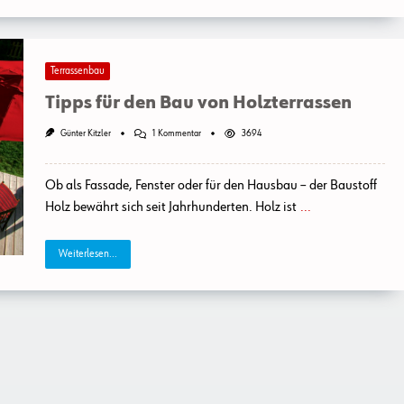
Terrassenbau
Tipps für den Bau von Holzterrassen
Zu
Günter Kitzler
1 Kommentar
3694
Tipps
Für
Den
Ob als Fassade, Fenster oder für den Hausbau – der Baustoff
Bau
Von
Holz bewährt sich seit Jahrhunderten. Holz ist
...
Holzterrassen
Weiterlesen...