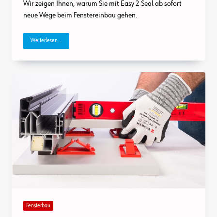
Sich
Wir zeigen Ihnen, warum Sie mit Easy 2 Seal ab sofort
Beim
neue Wege beim Fenstereinbau gehen.
Fenstereinbau
Das
Dichtband
Innen
Weiterlesen...
Sparen!
Fensterbau