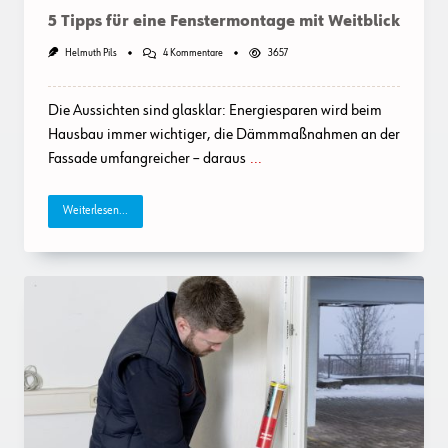
5 Tipps für eine Fenstermontage mit Weitblick
Zu
Helmuth Pils
4 Kommentare
3657
5
Tipps
Für
Die Aussichten sind glasklar: Energiesparen wird beim
Eine
Fenstermontage
Hausbau immer wichtiger, die Dämmmaßnahmen an der
Mit
Fassade umfangreicher – daraus
...
Weitblick
Weiterlesen...