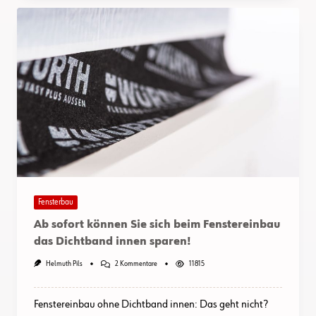
Fensterbau
Ab sofort können Sie sich beim Fenstereinbau
das Dichtband innen sparen!
Zu
Helmuth Pils
2 Kommentare
11815
Ab
Sofort
Können
Fenstereinbau ohne Dichtband innen: Das geht nicht?
Sie