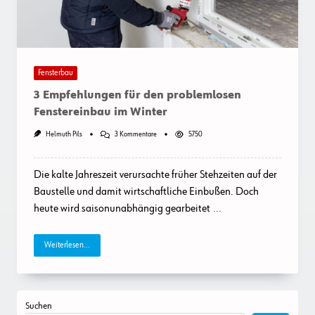
Fensterbau
3 Empfehlungen für den problemlosen
Fenstereinbau im Winter
Zu
Helmuth Pils
3 Kommentare
5750
3
Empfehlungen
Für
Die kalte Jahreszeit verursachte früher Stehzeiten auf der
Den
Problemlosen
Baustelle und damit wirtschaftliche Einbußen. Doch
Fenstereinbau
heute wird saisonunabhängig gearbeitet
...
Im
Winter
Weiterlesen...
Suchen