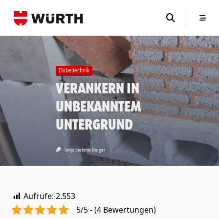
Skip
to
content
Dübeltechnik
Verankern in
unbekanntem
Untergrund
Tanja Stefanie Berger
Aufrufe:
2.553
5/5 - (4 Bewertungen)