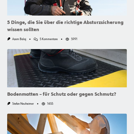
Sind
5 Dinge, die Sie über die richtige Absturzsicherung
wissen sollten
Zu
Azem Balaj
5 Kommentare
5991
5
Dinge,
Die
Sie
Über
Die
Richtige
Absturzsicherung
Wissen
Sollten
Bodenmatten – für Schutz oder gegen Schmutz?
Stefan Neuheimer
1655