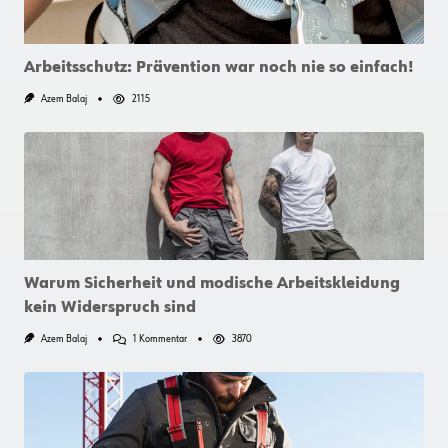
Arbeitsschutz: Prävention war noch nie so einfach!
Azem Balaj
2115
Warum Sicherheit und modische Arbeitskleidung
kein Widerspruch sind
Zu
Azem Balaj
1 Kommentar
3870
Warum
Sicherheit
Und
Modische
Arbeitskleidung
Kein
Widerspruch