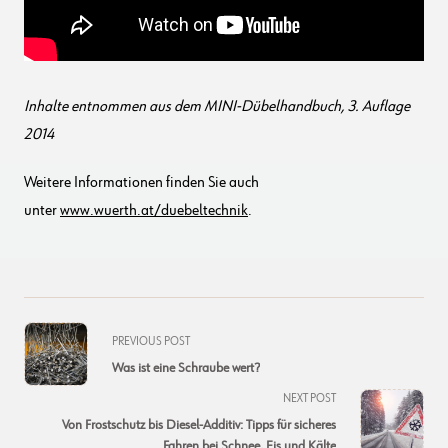
Inhalte entnommen aus dem MINI-Dübelhandbuch, 3. Auflage
2014
Weitere Informationen finden Sie auch
unter
www.wuerth.at/duebeltechnik
.
<span
PREVIOUS POST
class="nav-
Was ist eine Schraube wert?
subtitle
NEXT POST
screen-
Von Frostschutz bis Diesel-Additiv: Tipps für sicheres
reader-
Fahren bei Schnee, Eis und Kälte