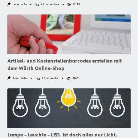
Zu
Peter Fuchs
7 Kommentare
9330
Damit
Der
Kabelschuh
Auch
Passt
Artikel- und Kostenstellenbarcodes erstellen mit
dem Würth Online-Shop
Zu
Anna Pfeiffer
1 Kommentar
3146
Artikel-
Und
Kostenstellenbarcodes
Erstellen
Mit
Dem
Würth
Online-
Shop
Lampe – Leuchte – LED. Ist doch alles nur Licht,