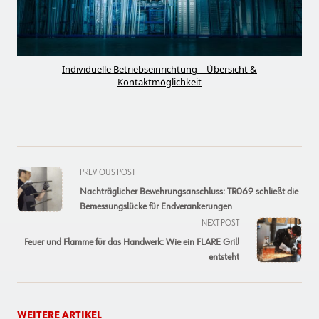
Individuelle Betriebseinrichtung – Übersicht &
Kontaktmöglichkeit
<span
PREVIOUS POST
class="nav-
Nachträglicher Bewehrungsanschluss: TR069 schließt die
subtitle
Bemessungslücke für Endverankerungen
screen-
NEXT POST
reader-
Feuer und Flamme für das Handwerk: Wie ein FLARE Grill
text">Page</span>
entsteht
WEITERE ARTIKEL