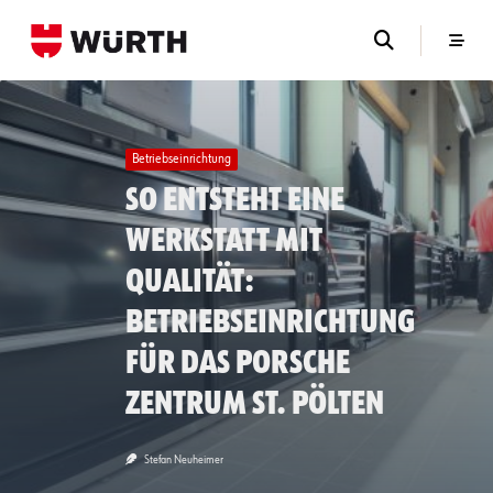
Skip
to
content
Betriebseinrichtung
So entsteht eine
Werkstatt mit
Qualität:
Betriebseinrichtung
für das Porsche
Zentrum St. Pölten
Stefan Neuheimer