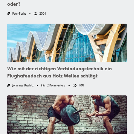
oder?
Peter Fuchs
2004
Wie mit der richtigen Verbindungstechnik ein
Flughafendach aus Holz Wellen schlägt
Zu
Johannes Urschitz
2 Kommentare
1701
Wie
Mit
Der
Richtigen
Verbindungstechnik
Ein
Flughafendach
Aus
Holz
Wellen