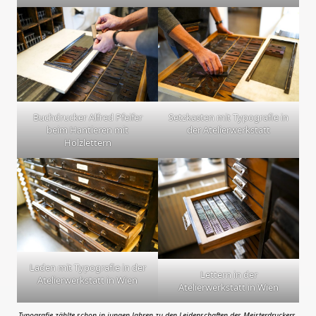
Buchdrucker Alfred Pfeifer
Setzkasten mit Typografie in
beim Hantieren mit
der Atelierwerkstatt
Holzlettern
Laden mit Typografie in der
Lettern in der
Atelierwerkstatt in Wien
Atelierwerkstatt in Wien
Typografie zählte schon in jungen Jahren zu den Leidenschaften des Meisterdruckers.