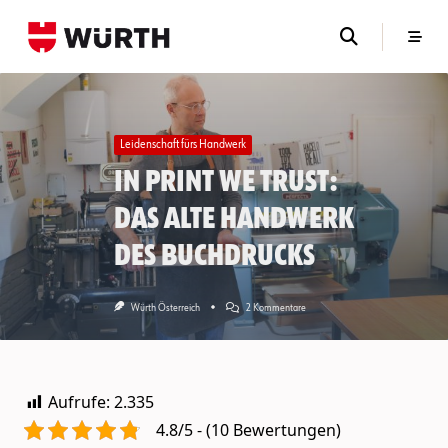
Skip
to
content
Leidenschaft fürs Handwerk
In print we trust:
Das alte Handwerk
des Buchdrucks
Zu
Würth Österreich
2 Kommentare
In
Print
We
Trust:
Das
Aufrufe:
2.335
Alte
Handwerk
4.8/5 - (10 Bewertungen)
Des
Buchdrucks