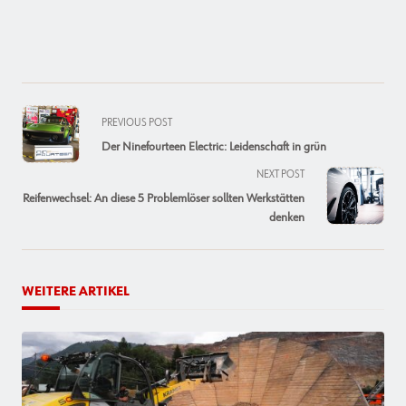
<span
PREVIOUS POST
class="nav-
Der Ninefourteen Electric: Leidenschaft in grün
subtitle
NEXT POST
screen-
Reifenwechsel: An diese 5 Problemlöser sollten Werkstätten
reader-
denken
text">Page</span>
WEITERE ARTIKEL