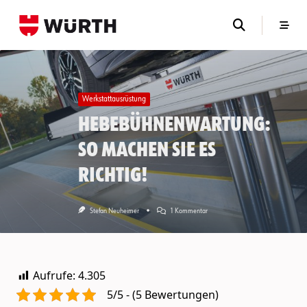
Skip
to
content
Werkstattausrüstung
Hebebühnenwartung:
So machen Sie es
richtig!
Zu
Stefan Neuheimer
1 Kommentar
Hebebühnenwartung:
So
Machen
Sie
Es
Aufrufe:
4.305
Richtig!
5/5 - (5 Bewertungen)