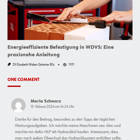
Shop:
Bestellungen
Mehrerer
Benutzer
Zentral
Freigeben
Energieeffiziente Befestigung in WDVS: Eine
praxisnahe Anleitung
DI Elisabeth Weber-Zehetner BSc
1191
ONE COMMENT
Maria Schwarz
15. Februar 2024 um 14:24 Uhr
Danke für den Beitrag, besonders zu den Tipps der täglichen
Wartungsaufgaben. Ich möchte meine Maschinen neu ölen und
möchte mir dafür HLP 46 Hydrauliköl kaufen. Interessant, dass
man nach jedem Ölwechsel das Hydrauliksystem entlüften sollte.