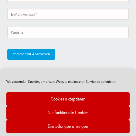
E-Mail-Adresse
*
Website
Wir verwenden Cookies, um unsere Website und unseren Service zu optimieren.
Cookies akzeptieren
Nur funktionale Cookies
Online-Shop
RSS Feed
Kontakt
Impressum/Datenschutz
Cookie-Richtlinien
Einstellungen anzeigen
Copyright © 2026 - Würth Handelsges.m.b.H.