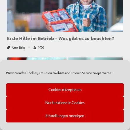
Hitze
Auf
Der
Baustelle
Erste Hilfe im Betrieb – Was gibt es zu beachten?
Azem Balaj
1970
Wir verwenden Cookies, um unsere Website und unseren Service zu optimieren.
Cookies akzeptieren
Gefahrstoffmanagement: Wie Sie in Ihrem Betrieb
Nur funktionale Cookies
für Sicherheit sorgen
Einstellungen anzeigen
Muayyad AlOwidat
1503