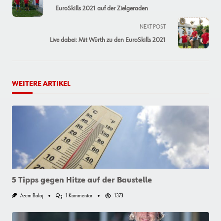
class="nav-
EuroSkills 2021 auf der Zielgeraden
subtitle
screen-
NEXT POST
reader-
Live dabei: Mit Würth zu den EuroSkills 2021
text">Page</span>
WEITERE ARTIKEL
5 Tipps gegen Hitze auf der Baustelle
Zu
Azem Balaj
1 Kommentar
1373
5
Tipps
Gegen