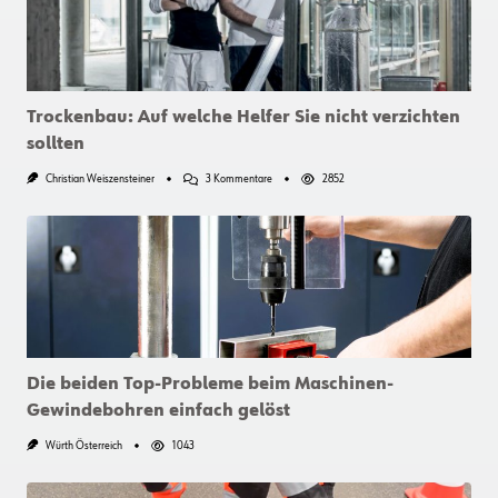
Trockenbau: Auf welche Helfer Sie nicht verzichten
sollten
Zu
Christian Weiszensteiner
3 Kommentare
2852
Trockenbau:
Auf
Welche
Helfer
Sie
Nicht
Verzichten
Sollten
Die beiden Top-Probleme beim Maschinen-
Gewindebohren einfach gelöst
Würth Österreich
1043