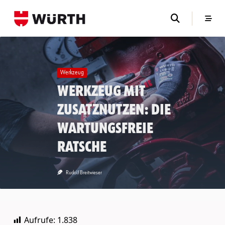
Skip
to
content
Werkzeug
Werkzeug mit
Zusatznutzen: Die
wartungsfreie
Ratsche
Rudolf Breitwieser
Aufrufe:
1.838