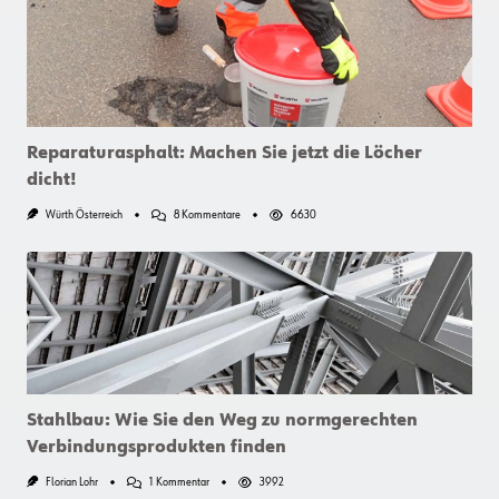
Reparaturasphalt: Machen Sie jetzt die Löcher
dicht!
Zu
Würth Österreich
8 Kommentare
6630
Reparaturasphalt:
Machen
Sie
Jetzt
Die
Löcher
Dicht!
Stahlbau: Wie Sie den Weg zu normgerechten
Verbindungsprodukten finden
Zu
Florian Lohr
1 Kommentar
3992
Stahlbau: