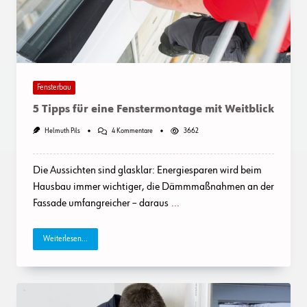
Fensterbau
5 Tipps für eine Fenstermontage mit Weitblick
Zu
Helmuth Pils
4 Kommentare
3662
5
Tipps
Für
Die Aussichten sind glasklar: Energiesparen wird beim
Eine
Fenstermontage
Hausbau immer wichtiger, die Dämmmaßnahmen an der
Mit
Fassade umfangreicher – daraus
...
Weitblick
Weiterlesen...