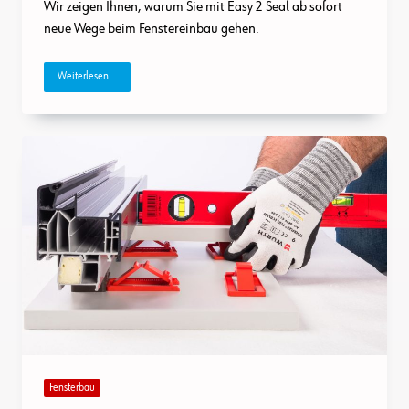
Sich
Wir zeigen Ihnen, warum Sie mit Easy 2 Seal ab sofort
Beim
neue Wege beim Fenstereinbau gehen.
Fenstereinbau
Das
Dichtband
Innen
Weiterlesen...
Sparen!
Fensterbau