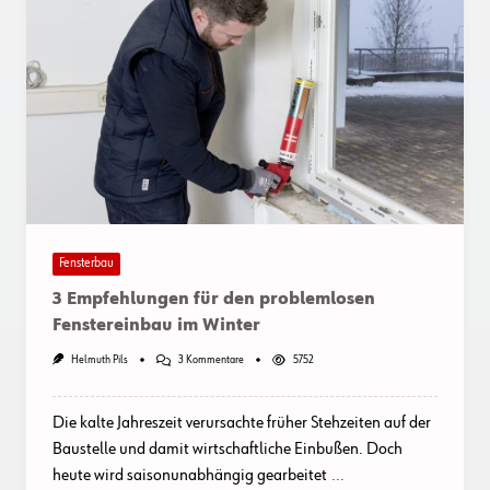
Fensterbau
3 Empfehlungen für den problemlosen
Fenstereinbau im Winter
Zu
Helmuth Pils
3 Kommentare
5752
3
Empfehlungen
Für
Die kalte Jahreszeit verursachte früher Stehzeiten auf der
Den
Problemlosen
Baustelle und damit wirtschaftliche Einbußen. Doch
Fenstereinbau
heute wird saisonunabhängig gearbeitet
...
Im
Winter