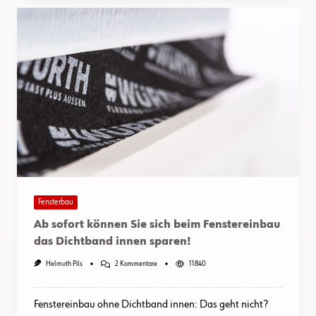
Fensterbau
Ab sofort können Sie sich beim Fenstereinbau
das Dichtband innen sparen!
Zu
Helmuth Pils
2 Kommentare
11840
Ab
Sofort
Können
Fenstereinbau ohne Dichtband innen: Das geht nicht?
Sie