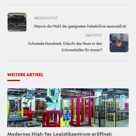
<span
PREVIOUS POST
class="nav-
Warum die Wahl der geeigneten Hebebühne essenziell ist
subtitle
NEXT POST
screen-
Schmiede-Handwerk: Erlischt das Feuer in den
reader-
Schmiedeöfen für immer?
text">Page</span>
WEITERE ARTIKEL
Modernes High-Tec Logistikzentrum eröffnet: