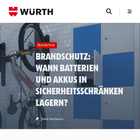
Skip
to
content
Brandschutz
Brandschutz:
Wann Batterien
und Akkus in
Sicherheitsschränken
lagern?
Stefan Neuheimer