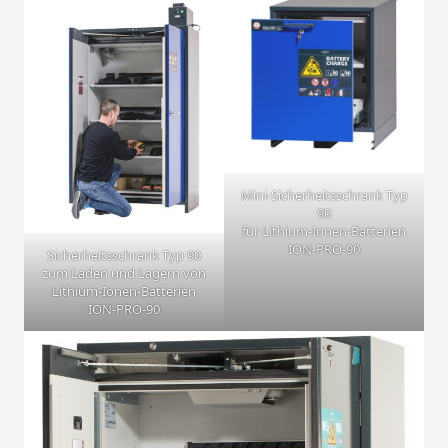
Mini-Sicherheitsschrank Typ
90
für Lithium-Ionen-Batterien
ION-PRO-90
Sicherheitsschrank Typ 90
zum Laden und Lagern von
Lithium-Ionen-Batterien
ION-PRO-90