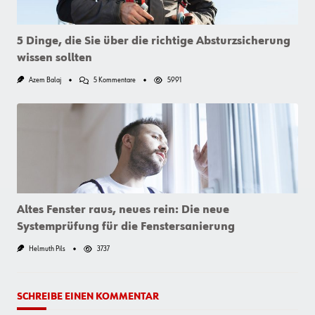
5 Dinge, die Sie über die richtige Absturzsicherung
wissen sollten
Zu
Azem Balaj
5 Kommentare
5991
5
Dinge,
Die
Sie
Über
Die
Richtige
Absturzsicherung
Wissen
Sollten
Altes Fenster raus, neues rein: Die neue
Systemprüfung für die Fenstersanierung
Helmuth Pils
3737
SCHREIBE EINEN KOMMENTAR