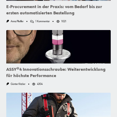
E-Procurement in der Praxis: vom Bedarf bis zur
ersten automatisierten Bestellung
Zu
Anna Pfeiffer
1 Kommentar
1021
E-
Procurement
In
Der
Praxis:
Vom
Bedarf
Bis
Zur
Ersten
Automatisierten
Bestellung
ASSY®4 Innovationsschraube: Weiterentwicklung
für höchste Performance
Günter Kitzler
4304