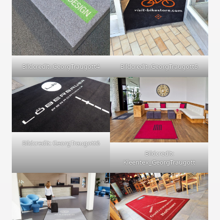
Bildcredit: GeorgTraugott4
Bildcredit: GeorgTraugott5
Bildcredit: GeorgTraugott6
Bildcredit:
Kleentex_GeorgTraugott