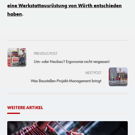
eine Werkstattausrüstung von Würth entschieden
haben
.
<span
PREVIOUS POST
class="nav-
Um- oder Neubau? Ergonomie nicht vergessen!
subtitle
screen-
NEXT POST
reader-
Was Baustellen-Projekt-Management bringt
text">Page</span>
WEITERE ARTIKEL