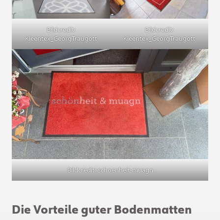
Bildcredit:
Bildcredit:
Kleentex_GeorgTraugott
Kleentex_GeorgTraugott
Bildcredit: schoenheit-muagn
Die Vorteile guter Bodenmatten