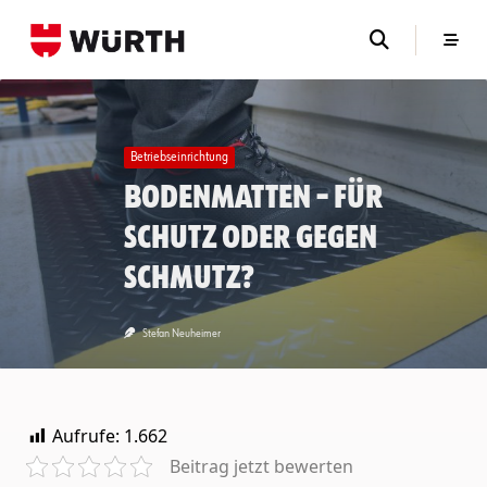
Skip
to
content
Betriebseinrichtung
Bodenmatten – für
Schutz oder gegen
Schmutz?
Stefan Neuheimer
Aufrufe:
1.662
Beitrag jetzt bewerten