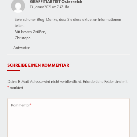
GRAFFITIARTIST Österreich
Sicher,
13. Januar 2021 um 7:47 Uhr
Automatisiert
Und
Unabhängig
Sehr schöner Blog! Danke, dass Sie diese aktuellen Informationen
Von
teilen.
Erfahrung
Mit besten Grüßen,
Christoph
Antworten
SCHREIBE EINEN KOMMENTAR
Deine E-Mail-Adresse wird nicht veröffentlicht.
Erforderliche Felder sind mit
*
markiert
Kommentar
*