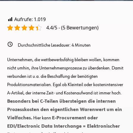
In
Der
Praxis:
Aufrufe:
1.019
Vom
Bedarf
4.4/5 - (5 Bewertungen)
Bis
Zur
Ersten
Automatisierten
Bestellung
Durchschnittliche Lesedauer:
4
Minuten
Unternehmen, die wettbewerbsfähig bleiben wollen, kommen
nicht umhin, ihre Unternehmensprozesse zu überdenken. Damit
verbunden ist u.a. die Beschaffung der benötigten
Produktionsmaterialien. Egal ob Kleinteil oder kostenintensiver
A-Artikel, der interne Zeit- und Kostenaufwand ist immer hoch.
Besonders bei C-Teilen übersteigen die internen
Prozesskosten den eigentlichen Warenwert um ein
Vielfaches.
Hier kann
E-Procurement oder
EDI/Electronic Data Interchange = Elektronischer