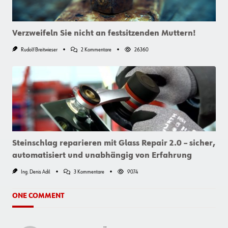
Verzweifeln Sie nicht an festsitzenden Muttern!
Zu
Rudolf Breitwieser
2 Kommentare
26360
Verzweifeln
Sie
Nicht
An
Festsitzenden
Muttern!
Steinschlag reparieren mit Glass Repair 2.0 – sicher,
automatisiert und unabhängig von Erfahrung
Zu
Ing. Denis Adil
3 Kommentare
9074
Steinschlag
Reparieren
Mit
ONE COMMENT
Glass
Repair
2.0
–