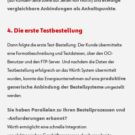
(
auf
Kunden-
Seite
sowie
auf Seiten
von Würth
)
und
etwaige
vergleichbare Anbindungen als Anhaltspunkte
.
4. Die erste Testbestellung
Dann folgt
e
die erste Test-Bestellung: Der Kunde übermittelte
eine Formatbeschreibung und Testdateien, über den OCI-
Benutzer und den FTP-Server. Und nachdem die Daten der
Testbestellung erfolgreich an
das Würth
System übermittelt
wurden, konnte
das Energieunternehmen
auf eine
produktive
generische Anbindung
der
Bestellsysteme
umgestellt
werden.
Sie haben Parallelen zu Ihren Bestellprozessen und
-Anforderungen erkannt?
Würth ermöglicht eine schnelle Integration