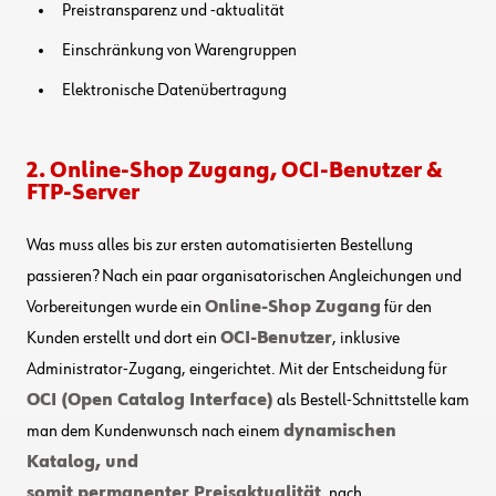
Preistransparenz und -aktualität
Einschränkung von
Warengruppen
Elektronische
Datenübertragung
2. Online-Shop Zugang, OCI-Benutzer &
FTP-Server
Was
muss alles
bis zur ersten automatisierten Bestellung
passieren?
Nach
ein paar organisatorischen Ang
leichungen
und
Vorbereitungen
wurde ein
Online-Shop
Zugang
für den
Kunden erstellt u
nd dort
ein
OCI-Benutzer
, inklusive
Administrator-Zugang
,
eingerichtet.
Mit der Entscheidung für
OCI (Open Catalog Interface)
als Bestell-Schnittstelle kam
man dem Kundenwunsch nach einem
dynamischen
Katalog
, und
somit permanenter Preisaktualität
,
nach.