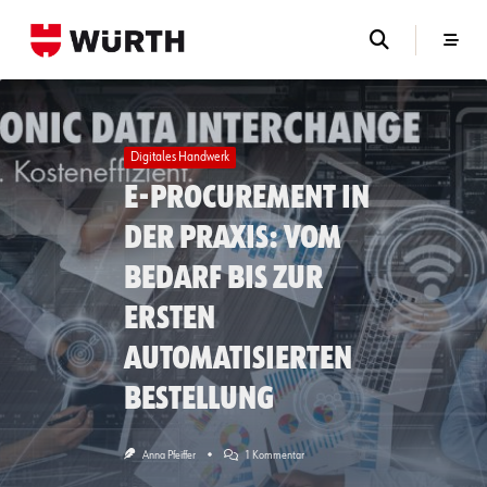
Skip
to
content
Digitales Handwerk
E-Procurement in
der Praxis: vom
Bedarf bis zur
ersten
automatisierten
Bestellung
Zu
Anna Pfeiffer
1 Kommentar
E-
Procurement