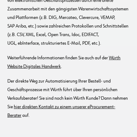
von
elektronischen
Geschäftsprozessen durch eine breite
Zusammenarbeit mit den gängigsten Warenwirtschaftssystemen
und Plattformen (z.B. DIG, Mercateo, Clevercure, VEMAP
,
SAP Ariba, etc.
)
sowie
zahlreichen Protokollen und Schnittstellen
(z.B. CSV, XML, Excel, Open Trans, I
doc, EDIFACT,
UGL, ebInterface, strukturiertes E-Mail, PDF, etc.)
.
Weiterführende Informationen finden Sie auch auf der
Würth
Website Digitales Handwerk
.
Der d
irekte Weg zur
Automatisierung Ihrer Bestell- und
Geschäftsprozesse mit Würth
führt
über Ihren persönlichen
Verkaufsberater
! Sie sind noch kein Würth Kunde?
Dann
nehmen
Sie
hier
direkten
Kontakt zu einem unserer eProcurement-
Berater
auf.