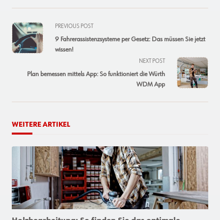
<span
PREVIOUS POST
class="nav-
9 Fahrerassistenzsysteme per Gesetz: Das müssen Sie jetzt
subtitle
wissen!
screen-
NEXT POST
reader-
Plan bemessen mittels App: So funktioniert die Würth
text">Page</span>
WDM App
WEITERE ARTIKEL