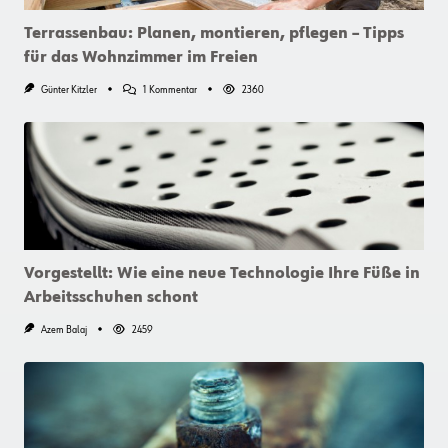
Terrassenbau: Planen, montieren, pflegen – Tipps
für das Wohnzimmer im Freien
Zu
Günter Kitzler
1 Kommentar
2360
Terrassenbau:
Planen,
Montieren,
Pflegen
–
Tipps
Für
Das
Wohnzimmer
Im
Freien
Vorgestellt: Wie eine neue Technologie Ihre Füße in
Arbeitsschuhen schont
Azem Balaj
2459