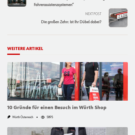
subtitle
Fahrerassistenzsystemen“
screen-
NEXT POST
reader-
Die großen Zehn: Ist Ihr Dübel dabei?
text">Page</span>
WEITERE ARTIKEL
10 Gründe für einen Besuch im Würth Shop
Würth Österreich
5895