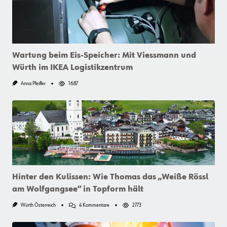
Wartung beim Eis-Speicher: Mit Viessmann und
Würth im IKEA Logistikzentrum
Anna Pfeiffer
1687
Hinter den Kulissen: Wie Thomas das „Weiße Rössl
am Wolfgangsee“ in Topform hält
Zu
Würth Österreich
4 Kommentare
2773
Hinter
Den