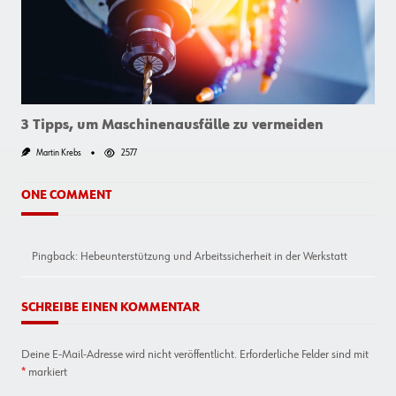
Kulissen:
Wie
Thomas
Das
„Weiße
Rössl
Am
Wolfgangsee“
In
Topform
3 Tipps, um Maschinenausfälle zu vermeiden
Hält
Martin Krebs
2577
ONE COMMENT
Pingback:
Hebeunterstützung und Arbeitssicherheit in der Werkstatt
SCHREIBE EINEN KOMMENTAR
Deine E-Mail-Adresse wird nicht veröffentlicht.
Erforderliche Felder sind mit
*
markiert