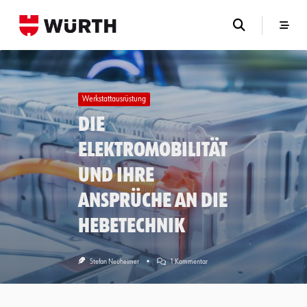
Skip
to
content
Werkstattausrüstung
Die
Elektromobilität
und ihre
Ansprüche an die
Hebetechnik
Zu
Stefan Neuheimer
1 Kommentar
Die
Elektromobilität
Und
Ihre