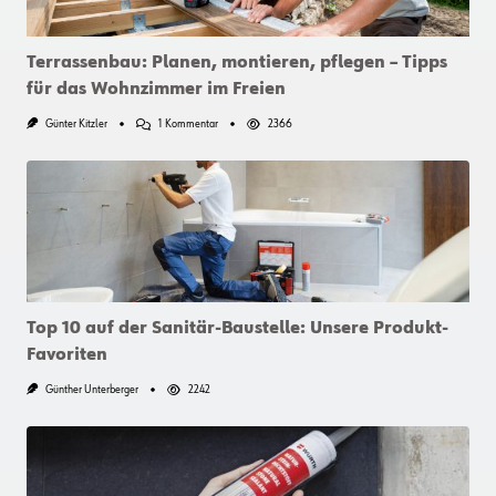
Terrassenbau: Planen, montieren, pflegen – Tipps
für das Wohnzimmer im Freien
Zu
Günter Kitzler
1 Kommentar
2366
Terrassenbau:
Planen,
Montieren,
Pflegen
–
Tipps
Für
Das
Wohnzimmer
Im
Freien
Top 10 auf der Sanitär-Baustelle: Unsere Produkt-
Favoriten
Günther Unterberger
2242