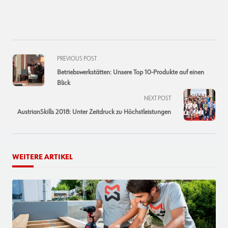
<span
PREVIOUS POST
class="nav-
Betriebswerkstätten: Unsere Top 10-Produkte auf einen
subtitle
Blick
screen-
NEXT POST
reader-
AustrianSkills 2018: Unter Zeitdruck zu Höchstleistungen
text">Page</span>
WEITERE ARTIKEL