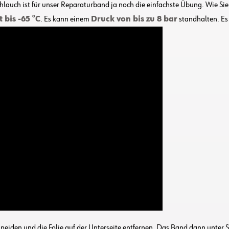
lauch ist für unser Reparaturband ja noch die einfachste Übung. Wie Si
t bis -65 °C
. Es kann einem
Druck von bis zu 8 bar
standhalten. Es 
iden und die Folie auf der Unterseite entfernen. Das Band dann unter Sp