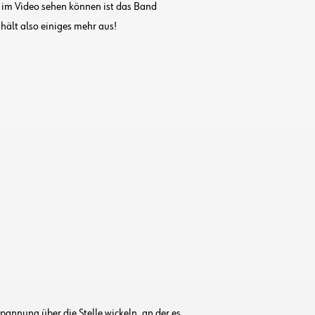
e im Video sehen können ist das Band
hält also einiges mehr aus!
annung über die Stelle wickeln, an der es