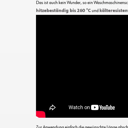
Das ist auch kein Wunder, so ein Waschmaschinensch
hitzebeständig bis 260 °C
und
kälteresisten
Zur Anwendung einfach die gewünschte Länge abschne