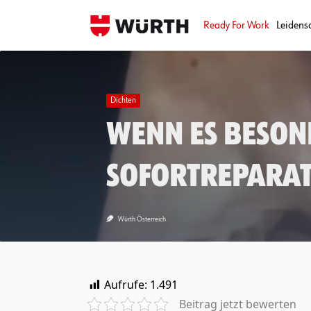
Skip
to
Ready For Work
Leidens
content
Dichten
Wenn es beson
Sofortrepara
Würth Österreich
Aufrufe:
1.491
Beitrag jetzt bewerten