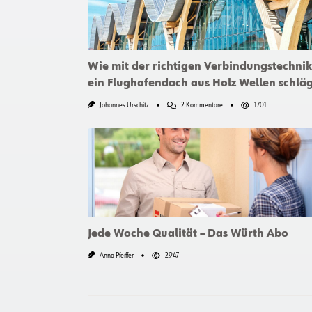
Wie mit der richtigen Verbindungstechnik
ein Flughafendach aus Holz Wellen schläg
Zu
Johannes Urschitz
2 Kommentare
1701
Wie
Mit
Der
Richtigen
Verbindungstechnik
Ein
Flughafendach
Aus
Holz
Wellen
Schlägt
Jede Woche Qualität – Das Würth Abo
Anna Pfeiffer
2947