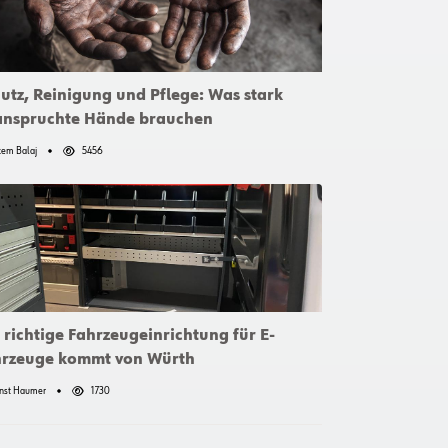
utz, Reinigung und Pflege: Was stark
anspruchte Hände brauchen
em Balaj
5456
 richtige Fahrzeugeinrichtung für E-
hrzeuge kommt von Würth
nst Haumer
1730