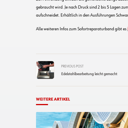
gebraucht wird. Je nach Druck sind 2 bis 5 Lagen zu
aufschneidet. Erhältlich in den Ausführungen Schwar
Alle weiteren Infos zum Sofortreparaturband gibt es
<span
PREVIOUS POST
class="nav-
Edelstahlbearbeitung leicht gemacht
subtitle
screen-
reader-
text">Page</span>
WEITERE ARTIKEL