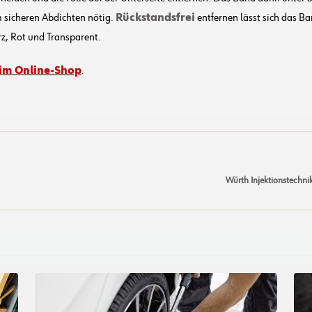
m sicheren Abdichten nötig.
Rückstandsfrei
entfernen lässt sich das B
z, Rot und Transparent.
im Online-Shop
.
Würth Injektionstechni