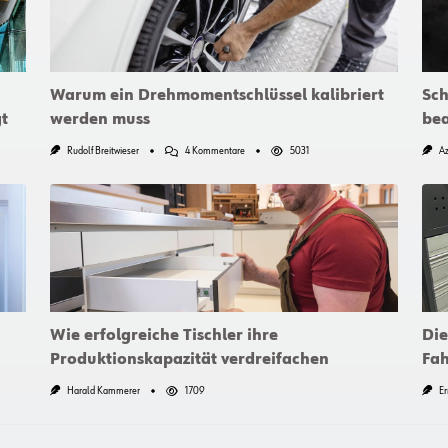
Warum ein Drehmomentschlüssel kalibriert
Sch
t
werden muss
be
Zu
Rudolf Breitwieser
4 Kommentare
5031
Az
Warum
Ein
Drehmomentschlüssel
Kalibriert
Werden
Muss
Wie erfolgreiche Tischler ihre
Die
Produktionskapazität verdreifachen
Fa
Harald Kammerer
1709
Er