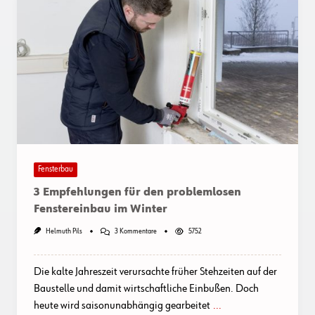
Fensterbau
3 Empfehlungen für den problemlosen
Fenstereinbau im Winter
Zu
Helmuth Pils
3 Kommentare
5752
3
Empfehlungen
Für
Die kalte Jahreszeit verursachte früher Stehzeiten auf der
Den
Problemlosen
Baustelle und damit wirtschaftliche Einbußen. Doch
Fenstereinbau
heute wird saisonunabhängig gearbeitet
...
Im
Winter