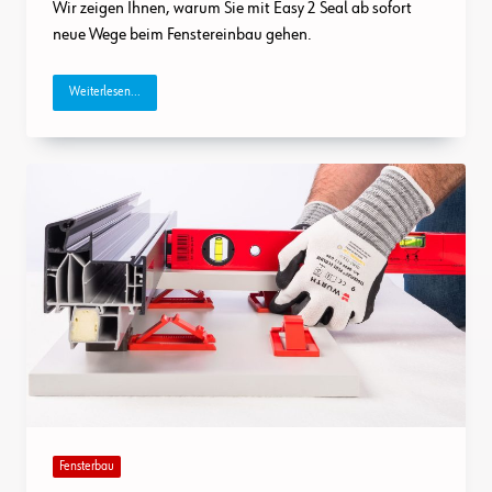
Sich
Wir zeigen Ihnen, warum Sie mit Easy 2 Seal ab sofort
Beim
neue Wege beim Fenstereinbau gehen.
Fenstereinbau
Das
Dichtband
Innen
Weiterlesen...
Sparen!
Fensterbau