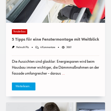
Fensterbau
5 Tipps für eine Fenstermontage mit Weitblick
Zu
Helmuth Pils
4 Kommentare
3661
5
Tipps
Für
Die Aussichten sind glasklar: Energiesparen wird beim
Eine
Fenstermontage
Hausbau immer wichtiger, die Dämmmaßnahmen an der
Mit
Fassade umfangreicher – daraus
...
Weitblick
Weiterlesen...