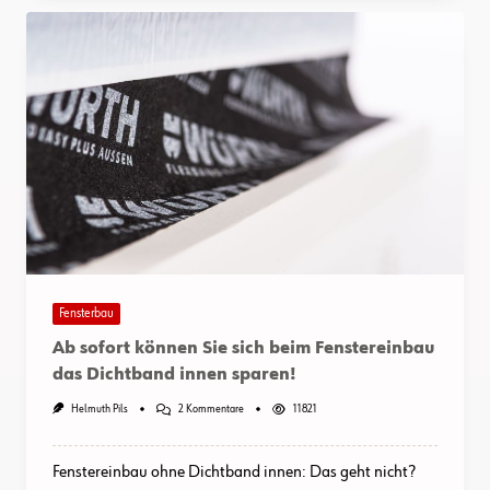
Fensterbau
Ab sofort können Sie sich beim Fenstereinbau
das Dichtband innen sparen!
Zu
Helmuth Pils
2 Kommentare
11821
Ab
Sofort
Können
Fenstereinbau ohne Dichtband innen: Das geht nicht?
Sie