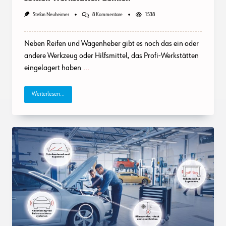
Zu
Stefan Neuheimer
8 Kommentare
1538
Reifenwechsel:
An
Diese
Neben Reifen und Wagenheber gibt es noch das ein oder
5
Problemlöser
andere Werkzeug oder Hilfsmittel, das Profi-Werkstätten
Sollten
eingelagert haben
...
Werkstätten
Denken
Weiterlesen...