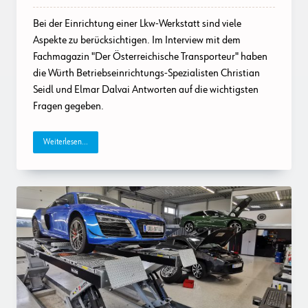
Werkstatt
Einrichten:
Bei der Einrichtung einer Lkw-Werkstatt sind viele
Spezialisten
Verraten
Aspekte zu berücksichtigen. Im Interview mit dem
Ihre
Fachmagazin "Der Österreichische Transporteur" haben
Besten
Tipps
die Würth Betriebseinrichtungs-Spezialisten Christian
Seidl und Elmar Dalvai Antworten auf die wichtigsten
Fragen gegeben.
Weiterlesen...